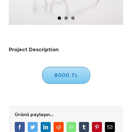
Project Description
8000 TL
Ürünü paylaşın...
Facebook
Twitter
LinkedIn
Reddit
WhatsApp
Tumblr
Pinterest
E-
posta