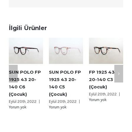
İlgili Ürünler
SUN POLO FP
SUN POLO FP
FP 1925 43
F
1925 43 20-
1925 43 20-
20-140 C3
2
140 C6
140 C5
(Çocuk)
(
(Çocuk)
(Çocuk)
Eylül 20th, 2022
|
E
Yorum yok
Y
Eylül 20th, 2022
|
Eylül 20th, 2022
|
Yorum yok
Yorum yok