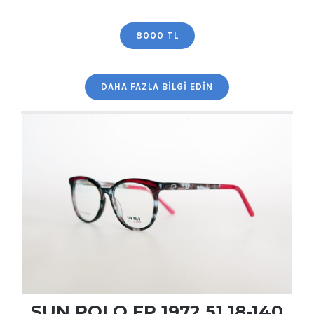
8000 TL
FP 1925 43 20-140 C1 (Çocuk)
DAHA FAZLA BILGI EDIN
SUN POLO FP 1972 51 18-140