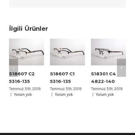
İlgili Ürünler
S18607 C2
S18607 C1
S18301 C4
S
5316-135
5316-135
4822-140
4
Temmuz 5th, 2019
Temmuz 5th, 2019
Temmuz 5th, 2019
T
|
Yorum yok
|
Yorum yok
|
Yorum yok
|