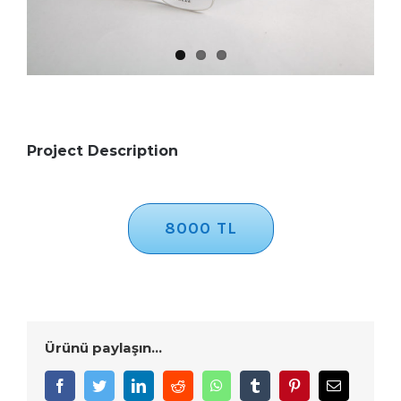
Project Description
8000 TL
Ürünü paylaşın...
Facebook
Twitter
LinkedIn
Reddit
WhatsApp
Tumblr
Pinterest
E-
posta