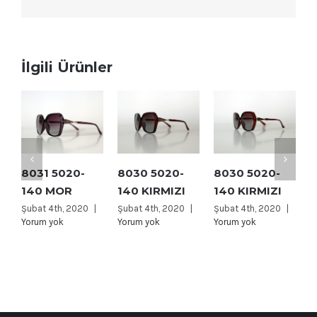
İlgili Ürünler
8031 5020-
8030 5020-
8030 5020-
1
140 MOR
140 KIRMIZI
140 KIRMIZI
S
Şubat 4th, 2020
|
Şubat 4th, 2020
|
Şubat 4th, 2020
|
Ş
Yorum yok
Yorum yok
Yorum yok
Y