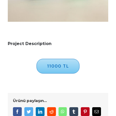
Project Description
11000 TL
Ürünü paylaşın...
Facebook
Twitter
LinkedIn
Reddit
WhatsApp
Tumblr
Pinterest
E-
posta