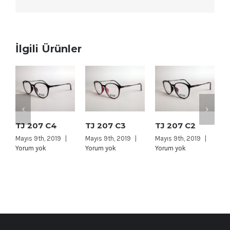
İlgili Ürünler
TJ 207 C4
TJ 207 C3
TJ 207 C2
T
Mayıs 9th, 2019
|
Mayıs 9th, 2019
|
Mayıs 9th, 2019
|
M
Yorum yok
Yorum yok
Yorum yok
Y