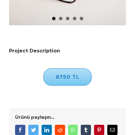
Project Description
8750 TL
Ürünü paylaşın...
Facebook
Twitter
LinkedIn
Reddit
WhatsApp
Tumblr
Pinterest
E-
posta